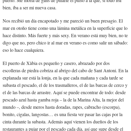
puerto. Me moría de gans de pillarle el pulso a la que, si todo iba
bien, iba a ser mi nueva casa.
Nos recibió un día encapotado y me pareció un buen presagio. El
mar en otoño tiene como una lámina metálica en la superficie que lo
hace distinto. Más fuerte y más sexy. En verano está muy bien, no te
digo que no, pero chico ir al mar en verano es como salir un sábado:
eso lo hace cualquiera.
El puerto de Xàbia es pequeño y casero, abrazado por dos
escolleras de piedra cobriza al abrigo del cabo de Sant Antoni. En la
explanada sur está la lonja, en la que cada mañana y cada tarde se
subasta el pescado, el de los trasmalleros, el de las barcas de cerco y
el de las barcas de arrastre. Aquí se puede encontrar de todo: desde
pescado azul hasta gamba roja – la de la Marina Alta, la mejor del
mundo –, desde meros hasta doradas, rapes, cabracho (escorpa),
bonito, cigalas, langostas… es una fiesta ver pasar las cajas por la
cinta durante la subasta. Además aquí vienen los dueños de los
restaurantes a pujar por el pescado cada día, así que supe desde el