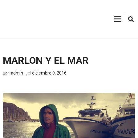
Saltar
al
contenido
Xàbia Port
(presiona
la
tecla
Intro)
MARLON Y EL MAR
admin
el
diciembre 9, 2016
por