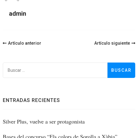
admin
Navegación
Artículo anterior
Artículo siguiente
de
entradas
B
ENTRADAS RECIENTES
Silver Plus, vuelve a ser protagonista
Bases del concurso “Els colors de Sorolla a Xàbia”