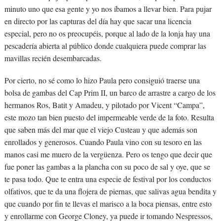
minuto uno que esa gente y yo nos íbamos a llevar bien. Para pujar
en directo por las capturas del día hay que sacar una licencia
especial, pero no os preocupéis, porque al lado de la lonja hay una
pescadería abierta al público donde cualquiera puede comprar las
mavillas recién desembarcadas.
Por cierto, no sé como lo hizo Paula pero consiguió traerse una
bolsa de gambas del Cap Prim II, un barco de arrastre a cargo de los
hermanos Ros, Batit y Amadeu, y pilotado por Vicent “Campa”,
este mozo tan bien puesto del impermeable verde de la foto. Resulta
que saben más del mar que el viejo Custeau y que además son
enrollados y generosos. Cuando Paula vino con su tesoro en las
manos casi me muero de la vergüenza. Pero os tengo que decir que
fue poner las gambas a la plancha con su poco de sal y oye, que se
te pasa todo. Que te entra una especie de festival por los conductos
olfativos, que te da una flojera de piernas, que salivas agua bendita y
que cuando por fin te llevas el marisco a la boca piensas, entre esto
y enrollarme con George Cloney, ya puede ir tomando Nespressos,